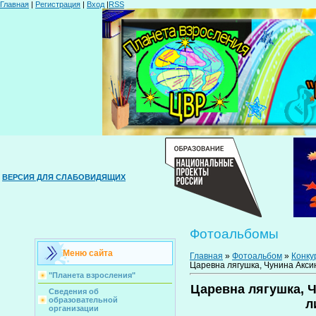
Главная
|
Регистрация
|
Вход
|
RSS
ВЕРСИЯ ДЛЯ СЛАБОВИДЯЩИХ
Фотоальбомы
Меню сайта
Главная
»
Фотоальбом
»
Конку
Царевна лягушка, Чунина Аксин
"Планета взросления"
Царевна лягушка, Ч
Сведения об
образовательной
л
организации