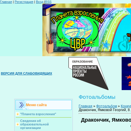
Главная
|
Регистрация
|
Вход
|
RSS
ВЕРСИЯ ДЛЯ СЛАБОВИДЯЩИХ
Фотоальбомы
Меню сайта
Главная
»
Фотоальбом
»
Конку
Дракончик, Ямковой Георгий, 
"Планета взросления"
Дракончик, Ямково
Сведения об
образовательной
организации