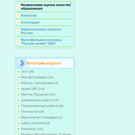
Независимая оценка качества
образования
Вакансия
Аттестация
Национальные проекты
России
Мультфильмы конкурса
"Рисуем аниме" 2024
Категории раздела
лето
[98]
Мои фотографии
[10]
Работа с ветеранами
[0]
акции ЦВР
[144]
Мистер Праздник
[167]
направления работы
[70]
Патриотическая работа
[53]
Почемучки
[28]
Виртуальная площадка
[21]
сайты учителей
[0]
Конкурсы
[212]
Всероссийский конкурс "Сердце