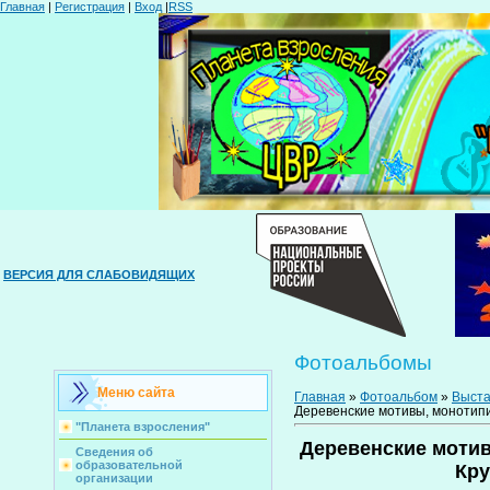
Главная
|
Регистрация
|
Вход
|
RSS
ВЕРСИЯ ДЛЯ СЛАБОВИДЯЩИХ
Фотоальбомы
Меню сайта
Главная
»
Фотоальбом
»
Выста
Деревенские мотивы, монотипия
"Планета взросления"
Деревенские мотив
Сведения об
образовательной
Кру
организации