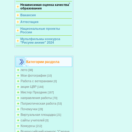
Независимая оценка качества
образования
Вакансия
Аттестация
Национальные проекты
России
Мультфильмы конкурса
"Рисуем аниме" 2024
Категории раздела
лето
[98]
Мои фотографии
[10]
Работа с ветеранами
[0]
акции ЦВР
[144]
Мистер Праздник
[167]
направления работы
[70]
Патриотическая работа
[53]
Почемучки
[28]
Виртуальная площадка
[21]
сайты учителей
[0]
Конкурсы
[212]
Всероссийский конкурс "Сердце