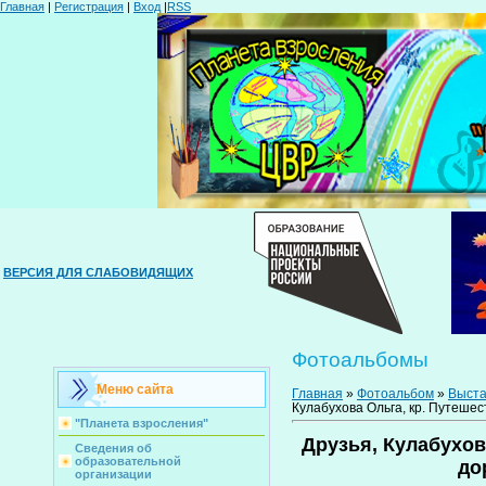
Главная
|
Регистрация
|
Вход
|
RSS
ВЕРСИЯ ДЛЯ СЛАБОВИДЯЩИХ
Фотоальбомы
Меню сайта
Главная
»
Фотоальбом
»
Выста
Кулабухова Ольга, кр. Путешест
"Планета взросления"
Друзья, Кулабухов
Сведения об
образовательной
до
организации