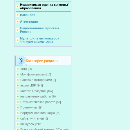
Независимая оценка качества
образования
Вакансия
Аттестация
Национальные проекты
России
Мультфильмы конкурса
"Рисуем аниме" 2024
Категории раздела
лето
[98]
Мои фотографии
[10]
Работа с ветеранами
[0]
акции ЦВР
[144]
Мистер Праздник
[167]
направления работы
[70]
Патриотическая работа
[53]
Почемучки
[28]
Виртуальная площадка
[21]
сайты учителей
[0]
Конкурсы
[212]
Всероссийский конкурс "Сердце