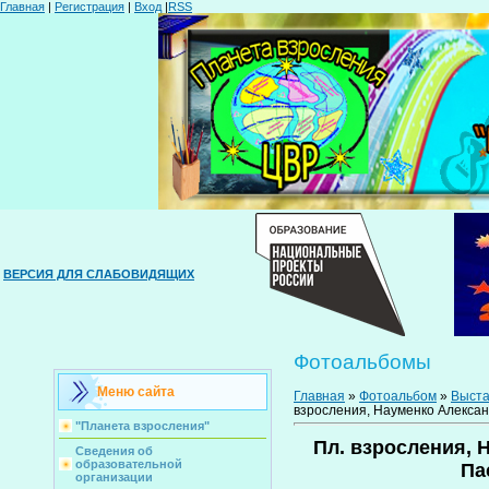
Главная
|
Регистрация
|
Вход
|
RSS
ВЕРСИЯ ДЛЯ СЛАБОВИДЯЩИХ
Фотоальбомы
Меню сайта
Главная
»
Фотоальбом
»
Выста
взросления, Науменко Александр
"Планета взросления"
Пл. взросления, Н
Сведения об
образовательной
Па
организации