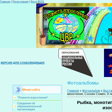
Главная
|
Регистрация
|
Вход
|
RSS
ВЕРСИЯ ДЛЯ СЛАБОВИДЯЩИХ
Фотоальбомы
Меню сайта
Главная
»
Фотоальбом
»
Выста
монотипия, Соснин Семён, 9 ле
"Планета взросления"
Рыбка, монотип
Сведения об
образовательной
изо
организации