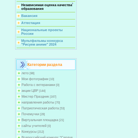
Независимая оценка качества
образования
Вакансия
Аттестация
Национальные проекты
России
Мультфильмы конкурса
"Рисуем аниме" 2024
Категории раздела
лето
[98]
Мои фотографии
[10]
Работа с ветеранами
[0]
акции ЦВР
[144]
Мистер Праздник
[167]
направления работы
[70]
Патриотическая работа
[53]
Почемучки
[28]
Виртуальная площадка
[21]
сайты учителей
[0]
Конкурсы
[212]
Всероссийский конкурс "Сердце