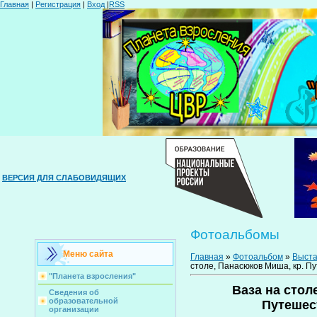
Главная
|
Регистрация
|
Вход
|
RSS
ВЕРСИЯ ДЛЯ СЛАБОВИДЯЩИХ
Фотоальбомы
Меню сайта
Главная
»
Фотоальбом
»
Выста
столе, Панасюков Миша, кр. Пу
"Планета взросления"
Ваза на стол
Сведения об
образовательной
Путешест
организации