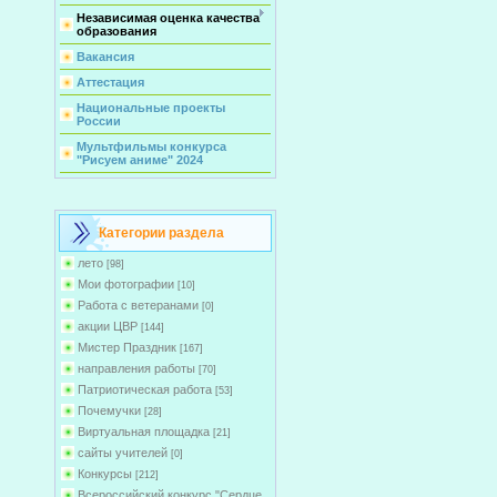
Независимая оценка качества
образования
Вакансия
Аттестация
Национальные проекты
России
Мультфильмы конкурса
"Рисуем аниме" 2024
Категории раздела
лето
[98]
Мои фотографии
[10]
Работа с ветеранами
[0]
акции ЦВР
[144]
Мистер Праздник
[167]
направления работы
[70]
Патриотическая работа
[53]
Почемучки
[28]
Виртуальная площадка
[21]
сайты учителей
[0]
Конкурсы
[212]
Всероссийский конкурс "Сердце