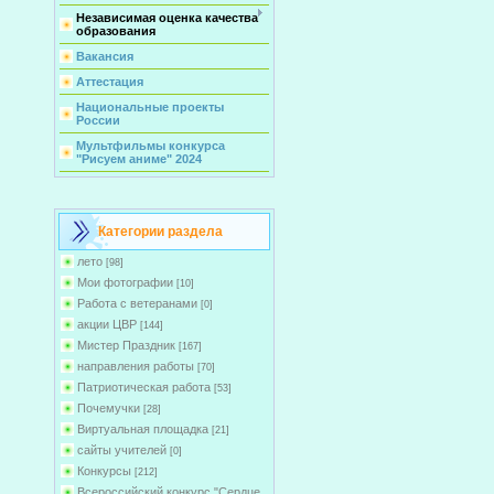
Независимая оценка качества
образования
Вакансия
Аттестация
Национальные проекты
России
Мультфильмы конкурса
"Рисуем аниме" 2024
Категории раздела
лето
[98]
Мои фотографии
[10]
Работа с ветеранами
[0]
акции ЦВР
[144]
Мистер Праздник
[167]
направления работы
[70]
Патриотическая работа
[53]
Почемучки
[28]
Виртуальная площадка
[21]
сайты учителей
[0]
Конкурсы
[212]
Всероссийский конкурс "Сердце