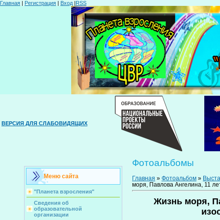
Главная
|
Регистрация
|
Вход
|
RSS
ВЕРСИЯ ДЛЯ СЛАБОВИДЯЩИХ
Фотоальбомы
Меню сайта
Главная
»
Фотоальбом
»
Выста
моря, Павлова Ангелина, 11 ле
"Планета взросления"
Жизнь моря, Па
Сведения об
образовательной
изо
организации