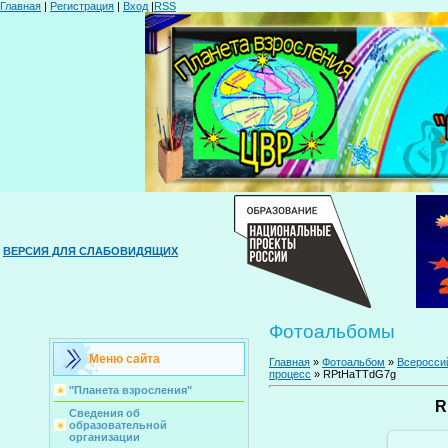
Главная
|
Регистрация
|
Вход
|
RSS
ВЕРСИЯ ДЛЯ СЛАБОВИДЯЩИХ
Фотоальбомы
Меню сайта
Главная
»
Фотоальбом
»
Всероссий
процесс
» RPtHaTTdG7g
"Планета взросления"
R
Сведения об
образовательной
организации