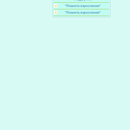
"Планета взросления"
"Планета взросления"