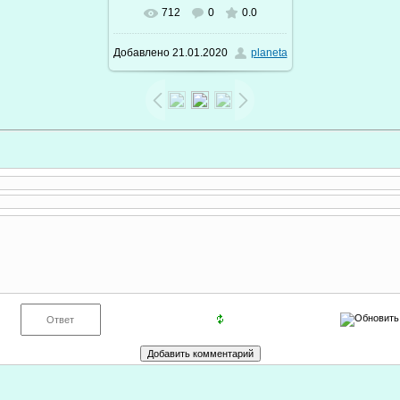
712
0
0.0
В реальном размере
Добавлено
21.01.2020
planeta
600x384
/ 81.4Kb