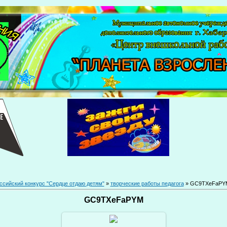
ссийский конкурс "Сердце отдаю детям"
»
творческие работы педагога
» GC9TXeFaPY
GC9TXeFaPYM