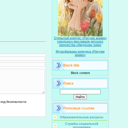
Открытый конкурс «Рисуем аниме»
городского фестиваля детского
творчества «Амурские зори»
Мультфильмы конкурса «Рисуем
аниме»
Block title
Block content
Поиск
Полезные ссылки
Образовательные ресурсы
Службы социальной
поддержки