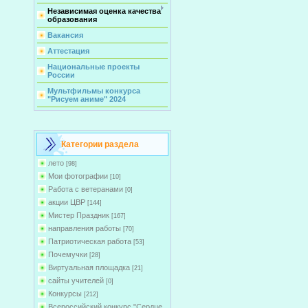
Независимая оценка качества
образования
Вакансия
Аттестация
Национальные проекты
России
Мультфильмы конкурса
"Рисуем аниме" 2024
Категории раздела
лето
[98]
Мои фотографии
[10]
Работа с ветеранами
[0]
акции ЦВР
[144]
Мистер Праздник
[167]
направления работы
[70]
Патриотическая работа
[53]
Почемучки
[28]
Виртуальная площадка
[21]
сайты учителей
[0]
Конкурсы
[212]
Всероссийский конкурс "Сердце